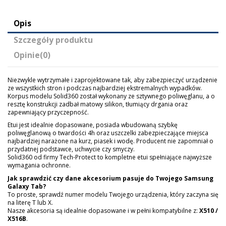
Opis
Szczegóły produktu
Opinie
(0)
Niezwykle wytrzymałe i zaprojektowane tak, aby zabezpieczyć urządzenie
ze wszystkich stron i podczas najbardziej ekstremalnych wypadków.
Korpus modelu Solid360 został wykonany ze sztywnego poliwęglanu, a o
resztę konstrukcji zadbał matowy silikon, tłumiący drgania oraz
zapewniający przyczepność.
Etui jest idealnie dopasowane, posiada wbudowaną szybkę
poliwęglanową o twardości 4h oraz uszczelki zabezpieczające miejsca
najbardziej narażone na kurz, piasek i wodę. Producent nie zapomniał o
przydatnej podstawce, uchwycie czy smyczy.
Solid360 od firmy Tech-Protect to kompletne etui spełniające najwyższe
wymagania ochronne.
Jak sprawdzić czy dane akcesorium pasuje do Twojego Samsung
Galaxy Tab?
To proste, sprawdź numer modelu Twojego urządzenia, który zaczyna się
na literę T lub X.
Nasze akcesoria są idealnie dopasowane i w pełni kompatybilne z:
X510 /
X516B
.