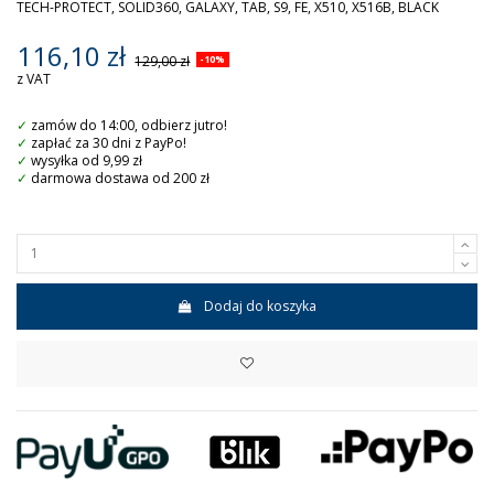
TECH-PROTECT, SOLID360, GALAXY, TAB, S9, FE, X510, X516B, BLACK
116,10 zł
129,00 zł
-10%
z VAT
✓
zamów do 14:00, odbierz jutro!
✓
zapłać za 30 dni z PayPo!
✓
wysyłka od 9,99 zł
✓
darmowa dostawa od 200 zł
Dodaj do koszyka