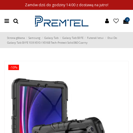
Zamów dziś do godziny 14:00 z dostawą na jutro!
0
Strona główna
Samsung
Galaxy Tab
Galaxy Tab S9 FE
Futerał / etui
Etui Do
Galaxy Tab S9 FE 10.9 X510 / X516B Tech-Protect Solid360 Czarny
-10%