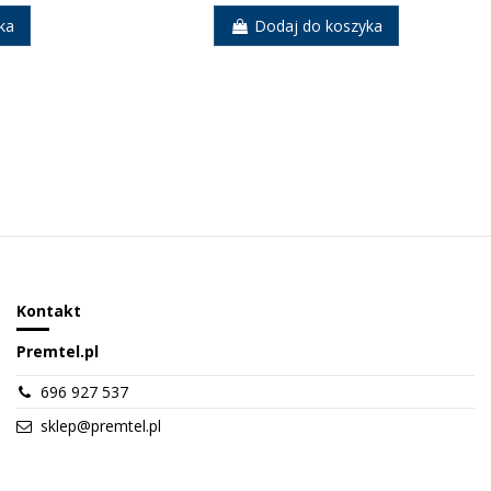
ka
Dodaj do koszyka
Kontakt
Premtel.pl
696 927 537
sklep@premtel.pl