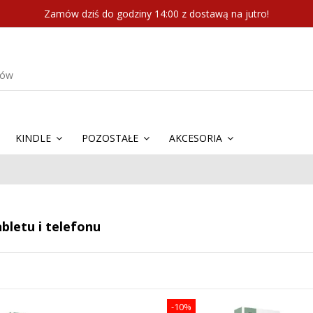
Zamów dziś do godziny 14:00 z dostawą na jutro!
KINDLE
POZOSTAŁE
AKCESORIA
abletu i telefonu
-10%