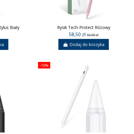
tylus Biały
Rysik Tech-Protect Różowy
58,50 zł
65,00 zł
ka
Dodaj do koszyka
-10%