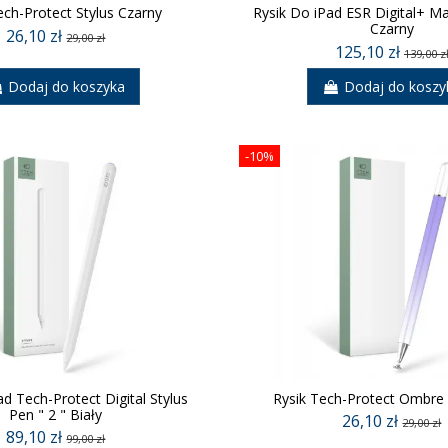
ech-Protect Stylus Czarny
Rysik Do iPad ESR Digital+ Ma
Czarny
26,10 zł
29,00 zł
125,10 zł
139,00 z
Dodaj do koszyka
Dodaj do koszy
-10%
ad Tech-Protect Digital Stylus
Rysik Tech-Protect Ombre 
Pen " 2 " Biały
26,10 zł
29,00 zł
89,10 zł
99,00 zł