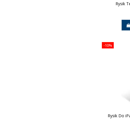
Rysik T
-10%
Rysik Do iP