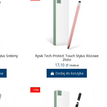
ylus Srebrny
Rysik Tech-Protect Touch Stylus Różowe
Złoto
17,10 zł
19,00 zł
ka
Dodaj do koszyka
-10%