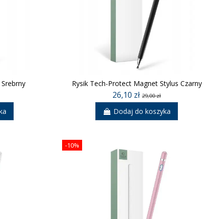
 Srebrny
Rysik Tech-Protect Magnet Stylus Czarny
26,10 zł
29,00 zł
ka
Dodaj do koszyka
-10%