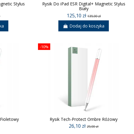
gnetic Stylus
Rysik Do iPad ESR Digital+ Magnetic Stylus
Biały
125,10 zł
ł
139,00 zł
ka
Dodaj do koszyka
-10%
Fioletowy
Rysik Tech-Protect Ombre Różowy
26,10 zł
29,00 zł