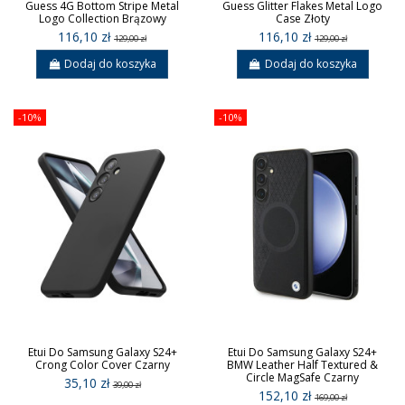
Guess 4G Bottom Stripe Metal
Guess Glitter Flakes Metal Logo
Logo Collection Brązowy
Case Złoty
116,10 zł
116,10 zł
129,00 zł
129,00 zł
Dodaj do koszyka
Dodaj do koszyka
-10%
-10%
Etui Do Samsung Galaxy S24+
Etui Do Samsung Galaxy S24+
Crong Color Cover Czarny
BMW Leather Half Textured &
Circle MagSafe Czarny
35,10 zł
39,00 zł
152,10 zł
169,00 zł