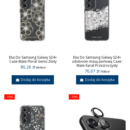
Etui Do Samsung Galaxy S24+
Etui Do Samsung Galaxy S24+
Case-Mate Floral Gems Złoty
zdobione masą perłową Case-
Mate Karat Przezroczysty
80,26 zł
89,18 zł
70,07 zł
77,85 zł
Dodaj do koszyka
Dodaj do koszyka
-10%
-10%