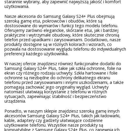
starannie wybrany, aby zapewnić najwyższą jakość i komfort
użytkowania.
Nasze akcesoria do Samsung Galaxy S24+ Plus obejmują
szeroką gamę etui, pokrowców i obudów, które są
dostosowane do wymiarów i funkcji tego modelu telefonu.
Oferujemy zarówno eleganckie, skórzane etui, jak i bardziej
praktyczne i wytrzymałe obudowy, które skutecznie chronią
telefon przed upadkami i zarysowaniami. Dodatkowo, nasze
produkty dostępne są w różnych kolorach i wzorach, co
pozwala na dostosowanie wyglądu telefonu do indywidualnych
preferencji każdego użytkownika.
W naszej ofercie znajdziesz również funkcjonalne dodatki do
Samsung Galaxy S24+ Plus, takie jak szkła ochronne, folie na
ekran czy różnego rodzaju uchwyty. Szkła hartowane i folie
ochronne są niezbędne do ochrony delikatnego ekranu
telefonu przed zarysowaniami i innymi uszkodzeniami, a także
pomagają zachować jego oryginalny wygląd. Uchwyty
natomiast ułatwiają korzystanie z telefonu w różnych
sytuacjach, zapewniając stabilność i bezpieczeństwo
urządzenia.
Ponadto, w naszym sklepie znajdziesz szeroką gamę innych
akcesoriów Samsung Galaxy S24+ Plus, takich jak ładowarki,
kable, adaptery czy gadżety ułatwiające codzienne
użytkowanie telefonu. Wszystkie nasze produkty są
kompatybilne z Samsung Galaxy S24+ Plus, co zapewnia ich