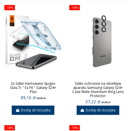
-10%
-10%
2x Szkło Hartowane Spigen
Szkło ochronne na obiektyw
Glas.Tr " Ez Fit " Galaxy S24+
aparatu Samsung Galaxy S24+
Plus
Case-Mate Aluminum Ring Lens
Protector
89,10 zł
99,00 zł
37,22 zł
41,36 zł
Dodaj do koszyka
Dodaj do koszyka
-10%
-10%