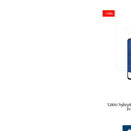
-10%
Szkło hybry
Pr