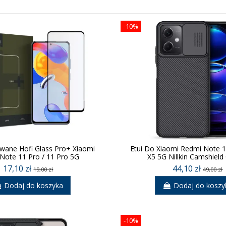
-10%
owane Hofi Glass Pro+ Xiaomi
Etui Do Xiaomi Redmi Note 
Note 11 Pro / 11 Pro 5G
X5 5G Nillkin Camshield
17,10 zł
44,10 zł
19,00 zł
49,00 zł
Dodaj do koszyka
Dodaj do koszy
-10%