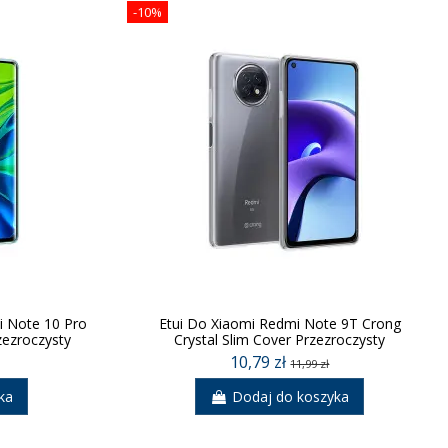
-10%
i Note 10 Pro
Etui Do Xiaomi Redmi Note 9T Crong
zezroczysty
Crystal Slim Cover Przezroczysty
10,79 zł
11,99 zł
ka
Dodaj do koszyka