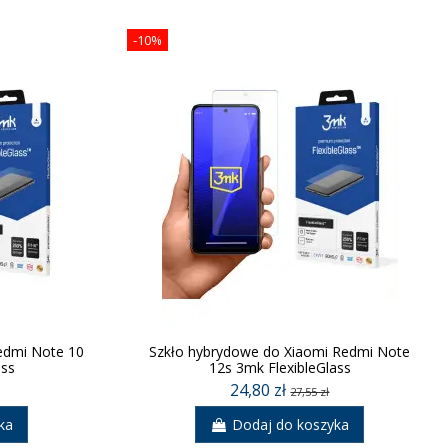
-10%
edmi Note 10
Szkło hybrydowe do Xiaomi Redmi Note
ass
12s 3mk FlexibleGlass
24,80 zł
27,55 zł
ka
Dodaj do koszyka