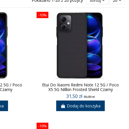
Pokazano 1-20 z 20 pozycji
Sortuj
20
-10%
12 5G / Poco
Etui Do Xiaomi Redmi Note 12 5G / Poco
 Czarny
X5 5G Nillkin Frosted Shield Czarny
31,50 zł
35,00 zł
ka
Dodaj do koszyka
-10%