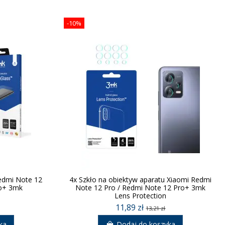
-10%
edmi Note 12
4x Szkło na obiektyw aparatu Xiaomi Redmi
ro+ 3mk
Note 12 Pro / Redmi Note 12 Pro+ 3mk
Lens Protection
11,89 zł
13,21 zł
ka
Dodaj do koszyka