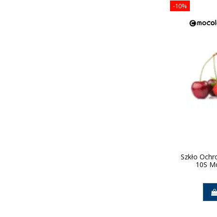
-10%
Szkło Ochr
10S Mo