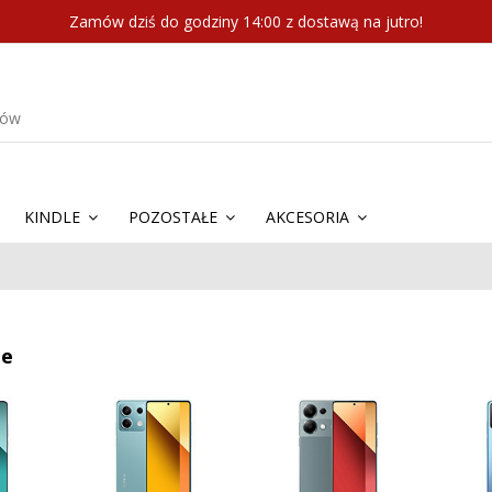
Zamów dziś do godziny 14:00 z dostawą na jutro!
KINDLE
POZOSTAŁE
AKCESORIA
te