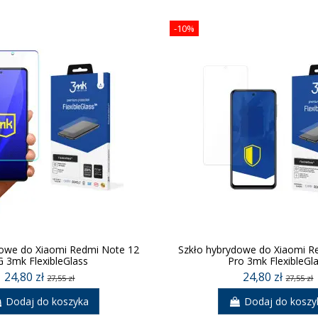
-10%
dowe do Xiaomi Redmi Note 12
Szkło hybrydowe do Xiaomi R
G 3mk FlexibleGlass
Pro 3mk FlexibleGl
24,80 zł
24,80 zł
27,55 zł
27,55 zł
Dodaj do koszyka
Dodaj do koszy