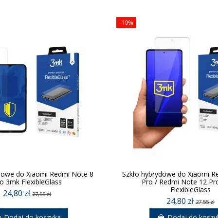
-10%
dowe do Xiaomi Redmi Note 8
Szkło hybrydowe do Xiaomi R
o 3mk FlexibleGlass
Pro / Redmi Note 12 P
FlexibleGlass
24,80 zł
27,55 zł
24,80 zł
27,55 zł
Dodaj do koszyka
Dodaj do koszy