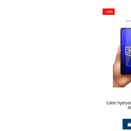
-10%
Szkło hybry
4