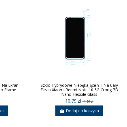
 Na Ekran
Szkło Hybrydowe Niepękające 9H Na Cały
ro Frame
Ekran Xiaomi Redmi Note 10 5G Crong 7D
Nano Flexible Glass
10,79 zł
11,99 zł
ka
Dodaj do koszyka