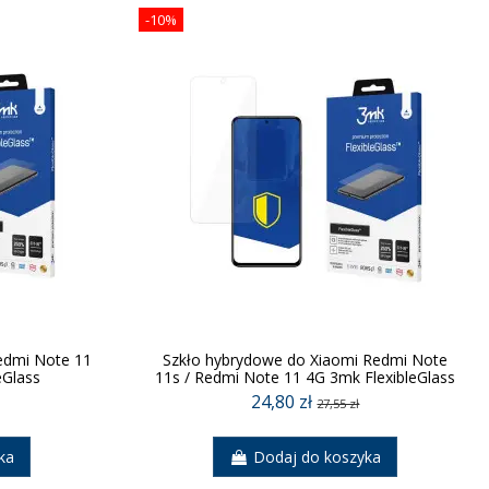
-10%
edmi Note 11
Szkło hybrydowe do Xiaomi Redmi Note
eGlass
11s / Redmi Note 11 4G 3mk FlexibleGlass
24,80 zł
27,55 zł
ka
Dodaj do koszyka