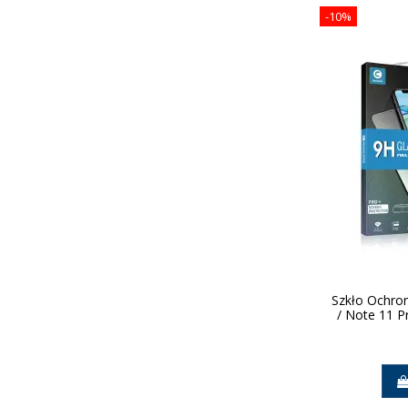
-10%
Szkło Ochro
/ Note 11 P