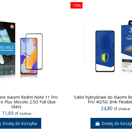
-10%
nne Xiaomi Redmi Note 11 Pro
Szkło hybrydowe do Xiaomi R
ro Plus Mocolo 2.5D Full Glue
Pro 4G/5G 3mk Flexibl
Glass
24,80 zł
27,55 zł
11,69 zł
12,99 zł
Dodaj do koszyka
Dodaj do koszy