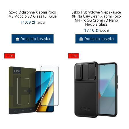
Szkło Ochronne Xiaomi Poco
Szkło Hybrydowe Niepękające
M3 Mocolo 3D Glass Full Glue
9H Na Cały Ekran Xiaomi Poco
M4 Pro 5G Crong 7D Nano
11,69 zł
12,99 zł
Flexible Glass
17,10 zł
19,00 zł
Dodaj do koszyka
Dodaj do koszyka
-10%
-10%