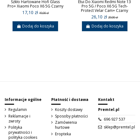
Szkło Hartowane Hofi Glass
Etui Do Xiaomi Redmi Note 13
Pro+ Xiaomi Poco X6 5G Czarny
Pro 5G / Poco X6 5G Tech-
Protect Velar Cam+ Czarny
17,10 zł
19,00 zł
26,10 zł
29,00 zł
Dodaj do koszyka
Dodaj do koszyka
Sign up to newsletter
Informacje ogólne
Płatność i dostawa
Kontakt
Regulamin
Koszty dostawy
Premtel.pl
Reklamacje i
Sposoby płatności
696 927 537
zwroty
Zamówienia
sklep@premtel.pl
Polityka
hurtowe
prywatności i
Eropteka
polityka cookies