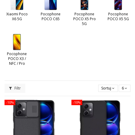
Xiaomi Poco
Pocophone
Pocophone
Pocophone
X6 5G
POCO C65
POCO X5 Pro
POCO X5 5G
5G
Pocophone
POCO X3 /
NFC / Pro
Filtr
Sortuj
6
-10%
-10%