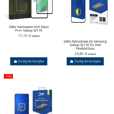
Szkło Hartowane Hofi Glass
Pro+ Galaxy S21 FE
17,10 zł
19,00 zł
Szkło hybrydowe do Samsung
Galaxy S21 FE 5G 3mk
FlexibleGlass
24,80 zł
27,55 zł
Dodaj do koszyka
Dodaj do koszyka
-10%