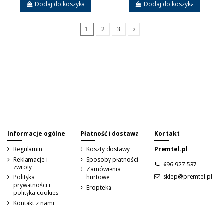
Dodaj do koszyka
Dodaj do koszyka
1
2
3
Sign up to newsletter
Informacje ogólne
Płatność i dostawa
Kontakt
Regulamin
Koszty dostawy
Premtel.pl
Reklamacje i
Sposoby płatności
696 927 537
zwroty
Zamówienia
sklep@premtel.pl
Polityka
hurtowe
prywatności i
Eropteka
polityka cookies
Kontakt z nami