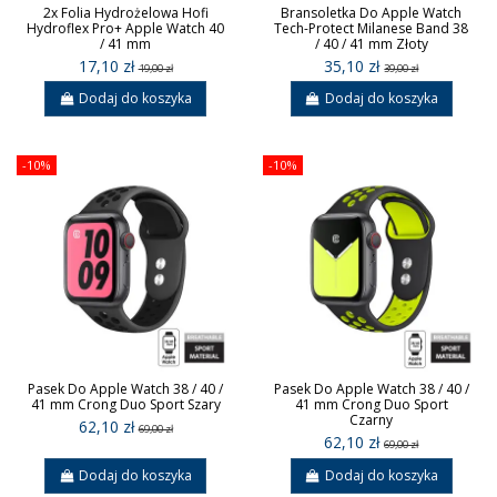
2x Folia Hydrożelowa Hofi
Bransoletka Do Apple Watch
Hydroflex Pro+ Apple Watch 40
Tech-Protect Milanese Band 38
/ 41 mm
/ 40 / 41 mm Złoty
17,10 zł
35,10 zł
19,00 zł
39,00 zł
Dodaj do koszyka
Dodaj do koszyka
-10%
-10%
Pasek Do Apple Watch 38 / 40 /
Pasek Do Apple Watch 38 / 40 /
41 mm Crong Duo Sport Szary
41 mm Crong Duo Sport
Czarny
62,10 zł
69,00 zł
62,10 zł
69,00 zł
Dodaj do koszyka
Dodaj do koszyka