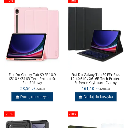
-10%
-10%
Etui Do Galaxy Tab S9 FE 10.9
Etui Do Galaxy Tab S9 FE+ Plus
X510 / X516B Tech-Protect Sc
12.4 X610 / X616B Tech-Protect
Pen Różowy
Sc Pen + Keyboard Czarny
58,50 zł
161,10 zł
65,00 zł
179,00 zł
Dodaj do koszyka
Dodaj do koszyka
-10%
-10%