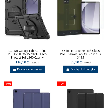
Etui Do Galaxy Tab A9+ Plus
Szkło Hartowane Hofi Glass
11.0 X210 / X215 / X216 Tech-
Pro+ Galaxy Tab A9 8.7 X110 /
Protect Solid360 Czarny
X115
116,10 zł
35,10 zł
129,00 zł
39,00 zł
Dodaj do koszyka
Dodaj do koszyka
-10%
-10%