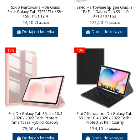
Szkło Hartowane Hofi Glass
Szkło Hartowane Spigen Glas.Tr
Pro+ Galaxy Tab S7FE/ S7+ / S8+
" Ez Fit " Galaxy Tab S9 11.0
/ S9+ Plus 12.4
X710 / X716B
44,10 zł
121,50 zł
49,00 zł
135,00 zł
Dodaj do koszyka
Dodaj do koszyka
-10%
-10%
Etui Do Galaxy Tab S6 Lite 10.4
Etui Z Klawiaturą Do Galaxy Tab
2020 / 2022 Tech-Protect
S6 Lite 10.4 2020 / 2022 Tech-
Smartcase Hybrid Różowy
Protect Sc Pen Czarny
76,50 zł
134,10 zł
85,00 zł
149,00 zł
Dodaj do koszyka
Dodaj do koszyka