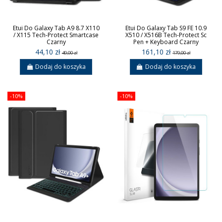
Etui Do Galaxy Tab A9 8.7 X110
Etui Do Galaxy Tab S9 FE 10.9
/ X115 Tech-Protect Smartcase
X510 / X516B Tech-Protect Sc
Czarny
Pen + Keyboard Czarny
44,10 zł
161,10 zł
49,00 zł
179,00 zł
Dodaj do koszyka
Dodaj do koszyka
-10%
-10%