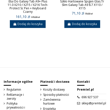
Etui Do Galaxy Tab A9+ Plus
Szkło Hartowane Spigen Glas.Tr
11.0 X210 / X215 / X216 Tech-
Slim Galaxy Tab A9 8.7 X110 /
Protect Sc Pen + Keyboard
X115
Czarny
71,10 zł
79,00 zł
161,10 zł
179,00 zł
Dodaj do koszyka
Dodaj do koszyka
Sign up to newsletter
Informacje ogólne
Płatność i dostawa
Kontakt
Regulamin
Koszty dostawy
Premtel.pl
Reklamacje i
Sposoby płatności
696 927 537
zwroty
Zamówienia
sklep@premtel.pl
Polityka
hurtowe
prywatności i
Eropteka