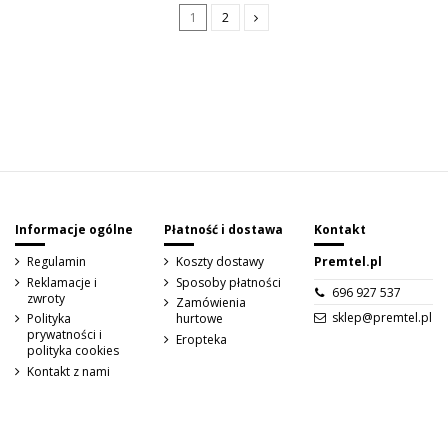
1
2
Sign up to newsletter
Informacje ogólne
Płatność i dostawa
Kontakt
Regulamin
Koszty dostawy
Premtel.pl
Reklamacje i
Sposoby płatności
696 927 537
zwroty
Zamówienia
sklep@premtel.pl
Polityka
hurtowe
prywatności i
Eropteka
polityka cookies
Kontakt z nami