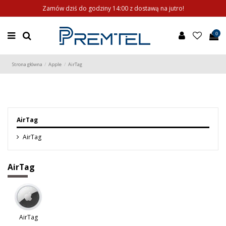
Zamów dziś do godziny 14:00 z dostawą na jutro!
0
Strona główna
Apple
AirTag
AirTag
AirTag
AirTag
AirTag