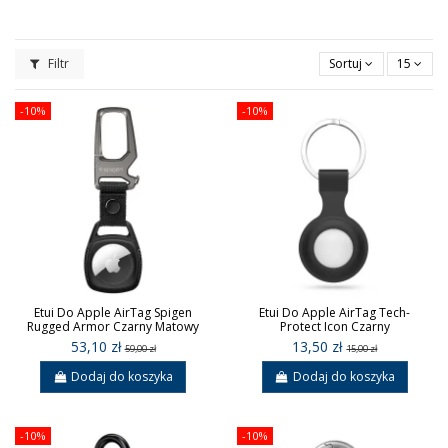
Filtr
Sortuj
15
-10%
-10%
Etui Do Apple AirTag Spigen
Etui Do Apple AirTag Tech-
Rugged Armor Czarny Matowy
Protect Icon Czarny
53,10 zł
13,50 zł
59,00 zł
15,00 zł
Dodaj do koszyka
Dodaj do koszyka
-10%
-10%