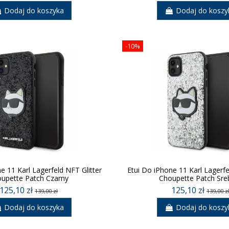
Dodaj do koszyka
Dodaj do koszy
-10%
e 11 Karl Lagerfeld NFT Glitter
Etui Do iPhone 11 Karl Lagerfe
upette Patch Czarny
Choupette Patch Sre
125,10 zł
125,10 zł
139,00 zł
139,00 z
Dodaj do koszyka
Dodaj do koszy