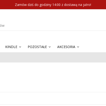
Zamów dziś do godziny 14:00 z dostawą na jutro!
KINDLE
POZOSTAŁE
AKCESORIA