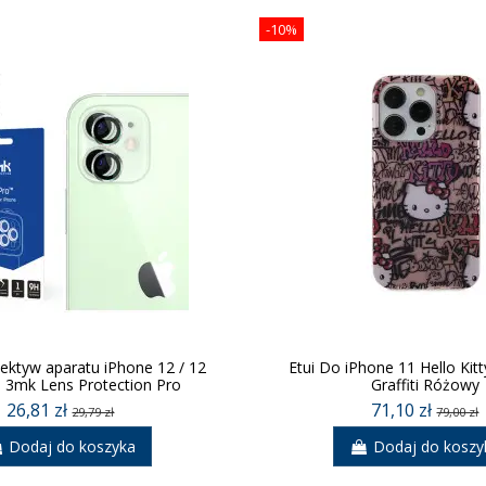
-10%
iektyw aparatu iPhone 12 / 12
Etui Do iPhone 11 Hello Kit
1 3mk Lens Protection Pro
Graffiti Różowy
26,81 zł
71,10 zł
29,79 zł
79,00 zł
Dodaj do koszyka
Dodaj do koszy