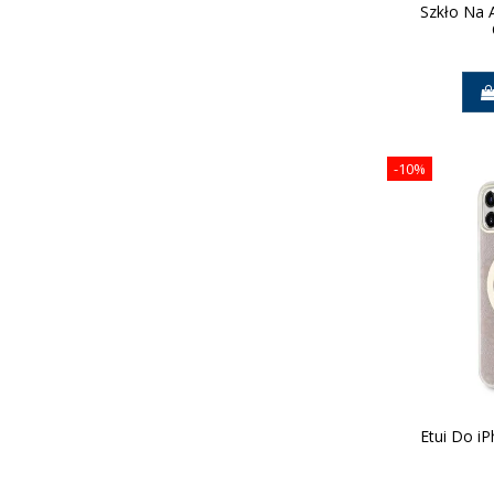
Szkło Na 
-10%
Etui Do i