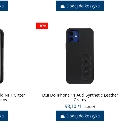
ka
Dodaj do koszyka
-10%
ld NFT Glitter
Etui Do iPhone 11 Audi Synthetic Leather
brny
Czarny
98,10 zł
ł
109,00 zł
ka
Dodaj do koszyka