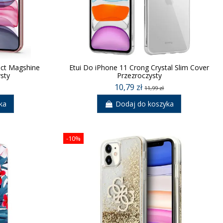
ect Magshine
Etui Do iPhone 11 Crong Crystal Slim Cover
sty
Przezroczysty
10,79 zł
11,99 zł
ka
Dodaj do koszyka
-10%