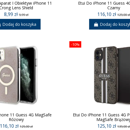
Aparat I Obiektyw iPhone 11
Etui Do iPhone 11 Guess 
Crong Lens Shield
Czarny
8,99 zł
116,10 zł
9,99 zł
129,00 z
Dodaj do koszyka
Dodaj do koszy
-10%
Phone 11 Guess 4G MagSafe
Etui Do iPhone 11 Guess 4G Pr
Różowy
MagSafe Brązow
116,10 zł
125,10 zł
129,00 zł
139,00 z