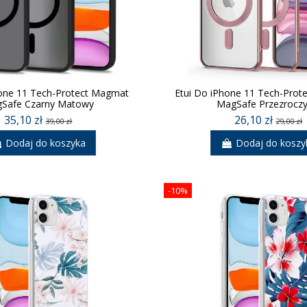
hone 11 Tech-Protect Magmat
Etui Do iPhone 11 Tech-Prot
Safe Czarny Matowy
MagSafe Przezroczy
35,10 zł
26,10 zł
39,00 zł
29,00 zł
Dodaj do koszyka
Dodaj do koszy
-10%