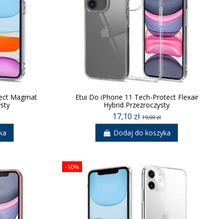
tect Magmat
Etui Do iPhone 11 Tech-Protect Flexair
sty
Hybrid Przezroczysty
17,10 zł
19,00 zł
ka
Dodaj do koszyka
-10%