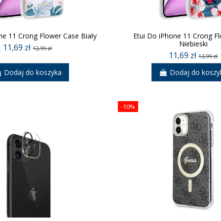
ne 11 Crong Flower Case Biały
Etui Do iPhone 11 Crong F
Niebieski
11,69 zł
12,99 zł
11,69 zł
12,99 zł
Dodaj do koszyka
Dodaj do koszy
-10%