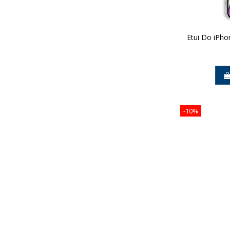
Etui Do iPho
-10%