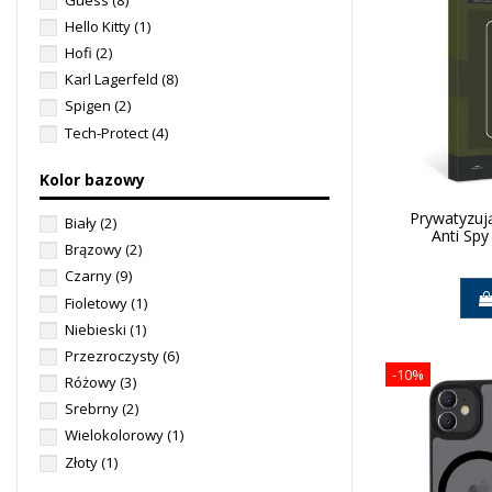
Hello Kitty
(1)
Hofi
(2)
Karl Lagerfeld
(8)
Spigen
(2)
Tech-Protect
(4)
Kolor bazowy
Prywatyzuj
Biały
(2)
Anti Spy
Brązowy
(2)
Czarny
(9)
Fioletowy
(1)
Niebieski
(1)
Przezroczysty
(6)
-10%
Różowy
(3)
Srebrny
(2)
Wielokolorowy
(1)
Złoty
(1)