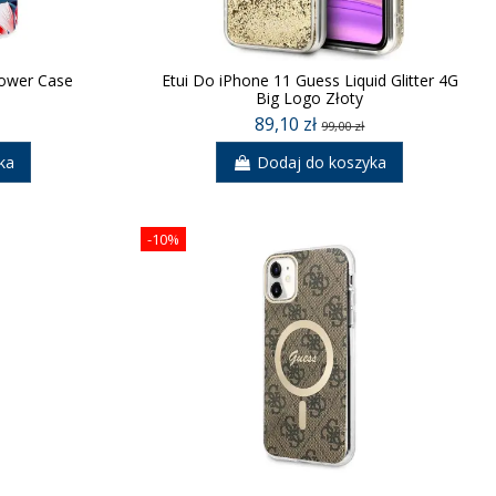
lower Case
Etui Do iPhone 11 Guess Liquid Glitter 4G
Big Logo Złoty
89,10 zł
99,00 zł
ka
Dodaj do koszyka
-10%