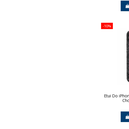
-10%
Etui Do iPhon
Cho