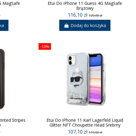
4G MagSafe
Etui Do iPhone 11 Guess 4G MagSafe
Brązowy
116,10 zł
ł
129,00 zł
ka
Dodaj do koszyka
-10%
inted Stripes
Etui Do iPhone 11 Karl Lagerfeld Liquid
y
Glitter NFT Choupette Head Srebrny
107,10 zł
ł
119,00 zł