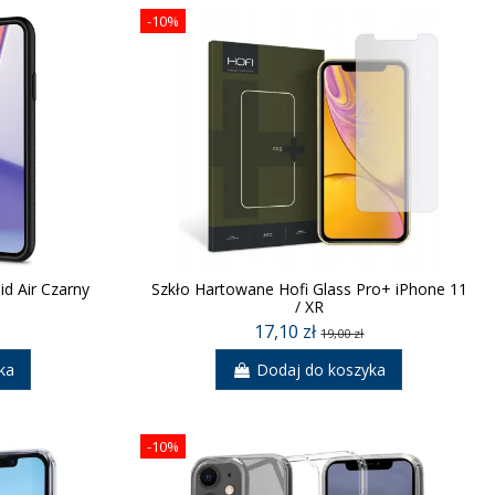
-10%
id Air Czarny
Szkło Hartowane Hofi Glass Pro+ iPhone 11
/ XR
17,10 zł
19,00 zł
ka
Dodaj do koszyka
-10%