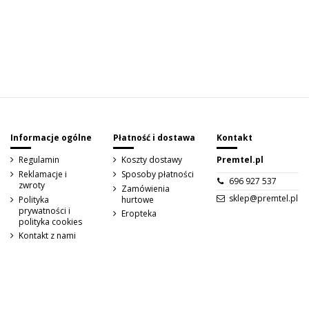
Sign up to newsletter
Informacje ogólne
Płatność i dostawa
Kontakt
Regulamin
Koszty dostawy
Premtel.pl
Reklamacje i
Sposoby płatności
696 927 537
zwroty
Zamówienia
sklep@premtel.pl
Polityka
hurtowe
prywatności i
Eropteka
polityka cookies
Kontakt z nami