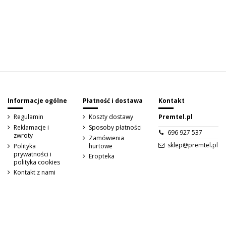
Sign up to newsletter
Informacje ogólne
Płatność i dostawa
Kontakt
Regulamin
Koszty dostawy
Premtel.pl
Reklamacje i
Sposoby płatności
696 927 537
zwroty
Zamówienia
sklep@premtel.pl
Polityka
hurtowe
prywatności i
Eropteka
polityka cookies
Kontakt z nami