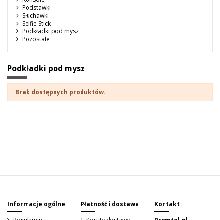
Podstawki
Słuchawki
Selfie Stick
Podkładki pod mysz
Pozostałe
Podkładki pod mysz
Brak dostępnych produktów.
Sign up to newsletter
Informacje ogólne
Płatność i dostawa
Kontakt
Regulamin
Koszty dostawy
Premtel.pl