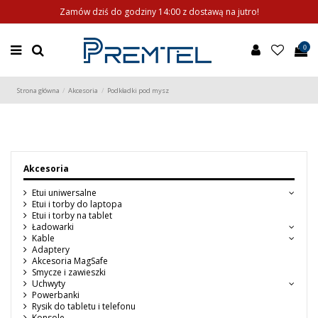
Zamów dziś do godziny 14:00 z dostawą na jutro!
0
Strona główna
Akcesoria
Podkładki pod mysz
Akcesoria
Etui uniwersalne
Etui i torby do laptopa
Etui i torby na tablet
Ładowarki
Kable
Adaptery
Akcesoria MagSafe
Smycze i zawieszki
Uchwyty
Powerbanki
Rysik do tabletu i telefonu
Konsole