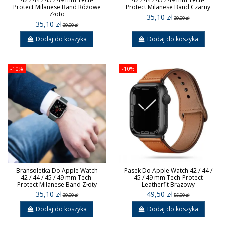
Protect Milanese Band Różowe
Protect Milanese Band Czarny
Złoto
35,10 zł
39,00 zł
35,10 zł
39,00 zł
Dodaj do koszyka
Dodaj do koszyka
-10%
-10%
Bransoletka Do Apple Watch
Pasek Do Apple Watch 42 / 44 /
42 / 44 / 45 / 49 mm Tech-
45 / 49 mm Tech-Protect
Protect Milanese Band Złoty
Leatherfit Brązowy
35,10 zł
49,50 zł
39,00 zł
55,00 zł
Dodaj do koszyka
Dodaj do koszyka