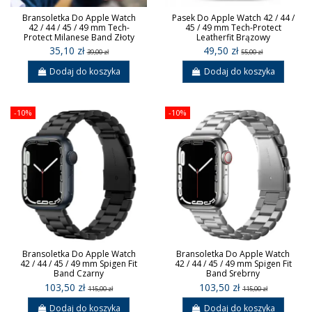
Bransoletka Do Apple Watch
Pasek Do Apple Watch 42 / 44 /
42 / 44 / 45 / 49 mm Tech-
45 / 49 mm Tech-Protect
Protect Milanese Band Złoty
Leatherfit Brązowy
35,10 zł
49,50 zł
39,00 zł
55,00 zł
Dodaj do koszyka
Dodaj do koszyka
-10%
-10%
Bransoletka Do Apple Watch
Bransoletka Do Apple Watch
42 / 44 / 45 / 49 mm Spigen Fit
42 / 44 / 45 / 49 mm Spigen Fit
Band Czarny
Band Srebrny
103,50 zł
103,50 zł
115,00 zł
115,00 zł
Dodaj do koszyka
Dodaj do koszyka