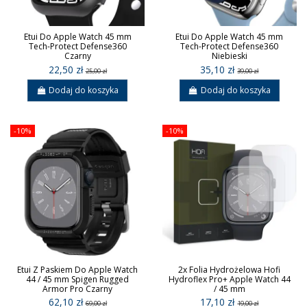
Etui Do Apple Watch 45 mm
Etui Do Apple Watch 45 mm
Tech-Protect Defense360
Tech-Protect Defense360
Czarny
Niebieski
22,50 zł
35,10 zł
25,00 zł
39,00 zł
Dodaj do koszyka
Dodaj do koszyka
-10%
-10%
Etui Z Paskiem Do Apple Watch
2x Folia Hydrożelowa Hofi
44 / 45 mm Spigen Rugged
Hydroflex Pro+ Apple Watch 44
Armor Pro Czarny
/ 45 mm
62,10 zł
17,10 zł
69,00 zł
19,00 zł