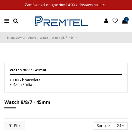
Zamów dziś do godziny 14:00 z dostawą na jutro!
0
Strona główna
Apple
Watch
Watch 9/8/7 - 45mm
Watch 9/8/7 - 45mm
Etui / bransoleta
Szklo / folia
Watch 9/8/7 - 45mm
Filtr
Sortuj
24