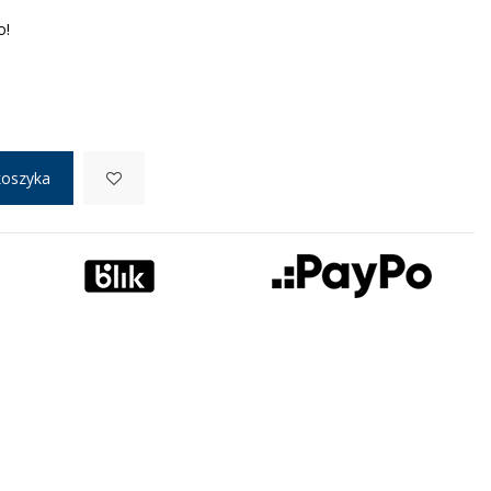
o!
koszyka