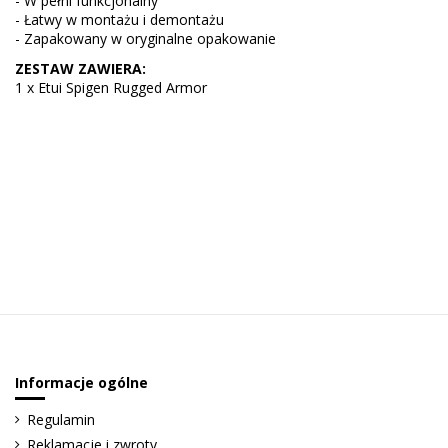
- W pełni funkcjonalny
- Łatwy w montażu i demontażu
- Zapakowany w oryginalne opakowanie
ZESTAW ZAWIERA:
1 x Etui Spigen Rugged Armor
Sign up to newsletter
Informacje ogólne
Regulamin
Reklamacje i zwroty