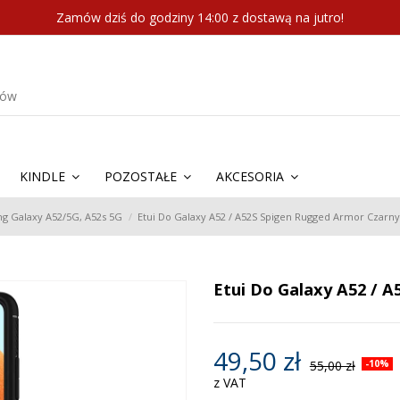
Zamów dziś do godziny 14:00 z dostawą na jutro!
KINDLE
POZOSTAŁE
AKCESORIA
ng Galaxy A52/5G, A52s 5G
Etui Do Galaxy A52 / A52S Spigen Rugged Armor Czarn
Etui Do Galaxy A52 / 
49,50 zł
55,00 zł
-10%
z VAT