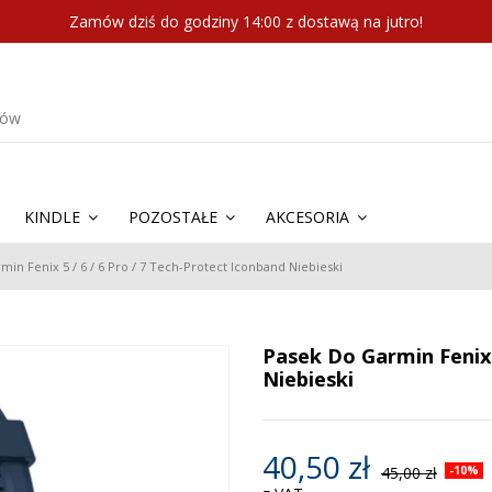
Zamów dziś do godziny 14:00 z dostawą na jutro!
KINDLE
POZOSTAŁE
AKCESORIA
in Fenix 5 / 6 / 6 Pro / 7 Tech-Protect Iconband Niebieski
Pasek Do Garmin Fenix 
Niebieski
40,50 zł
45,00 zł
-10%